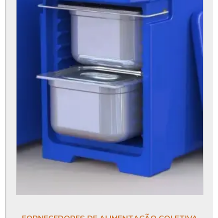
Almoço para empresas
Almoço servido na empresa
Buffet corporativo
Buffet empresarial
Buffet para coffee break
Buffet para confraternização de empresas
Buffet para empresas
Buffet para evento corporativo
Buffet para eventos empresa
Buffet para eventos empresariais