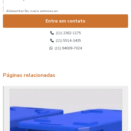
Alimentação para empresas
Entre em contato
Alimentação para eventos corporativos
(11) 2362-1175
Alimentação para eventos corporativos sp
(11) 5514-3435
(11) 94009-7024
Alimentação para funcionários
Alimentação para pequenas empresas
Alimentação terceirizada
Páginas relacionadas
Alimentação transportada
Alimentos para empresas
Alimentos transportados
Almoço empresas restaurante