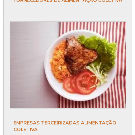
FORNECEDORES DE ALIMENTAÇÃO COLETIVA
Buffet para festa empresarial
Catering corporativo
Catering corporativo empresas
Catering para eventos corporativos
Coffee break corporativo
Coffee break empresarial
Coffee break eventos corporativos
Coffee break eventos empresariais
Coffee break para empresas
Coffee break para empresas sp
EMPRESAS TERCEIRIZADAS ALIMENTAÇÃO
COLETIVA
Comida corporativa