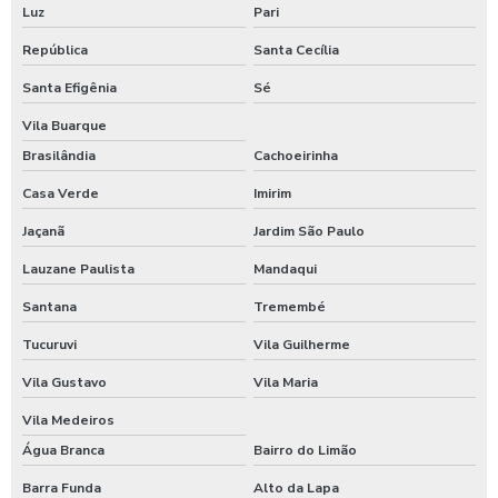
Luz
Pari
Empresa terceirizada de alimentação
República
Santa Cecília
Empresas comida transportada
Santa Efigênia
Sé
Vila Buarque
Empresas de alimentação
Brasilândia
Cachoeirinha
Empresas de alimentação corporativa
Casa Verde
Imirim
Empresas de alimentação para empresas
Jaçanã
Jardim São Paulo
Lauzane Paulista
Mandaqui
Empresas de alimentação industrial
Santana
Tremembé
Empresas de alimentação industrial em sp
Tucuruvi
Vila Guilherme
Empresas de alimentação saudável
Vila Gustavo
Vila Maria
Empresas de alimentação sp
Vila Medeiros
Água Branca
Bairro do Limão
Empresas de alimentação terceirizadas
Barra Funda
Alto da Lapa