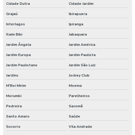
Cidade Dutra
Cidade Jardim
Empresas terceirizadas alimentação coletiva
Grajaú
Ibirapuera
Interlagos
Ipiranga
Fábrica refeições
Itaim Bibi
Jabaquara
Fornecedor de alimentação
Jardim Ângela
Jardim América
Fornecedor de alimentos para empresas
Jardim Europa
Jardim Paulista
Fornecedor de refeições coletivas
Jardim Paulistano
Jardim São Luiz
Jardins
Jockey Club
Fornecedores de alimentação coletiva
M'Boi Mirim
Moema
Fornecedores de lanches para empresas
Morumbi
Parelheiros
Fornecedores de refeições para empresas
Pedreira
Sacomã
Fornecer comida para empresas
Santo Amaro
Saúde
Socorro
Vila Andrade
Fornecimento de alimentação para empresas