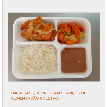
Comida empresarial
Comida empresas restaurantes
Comida evento corporativo
Comida industrial
Comida para empresas
Comida transportada
Cozinha industrial alimentação
Cozinha industrial alimentação coletiva
Cozinha industrial para empresas
EMPRESAS QUE PRESTAM SERVIÇOS DE
ALIMENTAÇÃO COLETIVA
Cozinhas industriais refeições coletivas