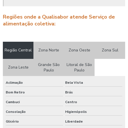
Distribuidora de refeições
Empresa de alimentação coletiva
Regiões onde a Qualisabor atende Serviço de
alimentação coletiva:
Empresa de alimentação empresarial
Empresa de alimentação transportada
Região Central
Zona Norte
Zona Oeste
Zona Sul
Empresa de comida industrial
Empresa de fornecimento de refeições
Grande São
Litoral de São
Zona Leste
Paulo
Paulo
Empresa de refeição coletiva
Aclimação
Bela Vista
Empresa de refeição industrial
Bom Retiro
Brás
Empresa de refeições
Cambuci
Centro
Consolação
Higienópolis
Empresa de restaurante corporativo
Glicério
Liberdade
Empresa que serve alimentação