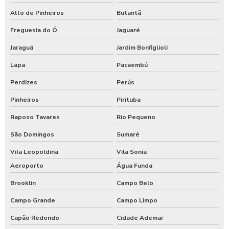
Empresas de comida empresarial
Alto de Pinheiros
Butantã
Empresas de refeição coletiva sp
Freguesia do Ó
Jaguaré
Jaraguá
Jardim Bonfiglioli
Empresas de refeições terceirizadas
Lapa
Pacaembú
Empresas de refeições transportadas
Perdizes
Perús
Empresas de terceirização de alimentação
Pinheiros
Pirituba
Raposo Tavares
Rio Pequeno
Empresas fornecedoras de alimentação coletiva
São Domingos
Sumaré
Empresas preparadoras de refeições coletivas
Vila Leopoldina
Vila Sonia
Empresas prestadoras de serviços de alimentação coletiva
Aeroporto
Água Funda
Brooklin
Campo Belo
Empresas que fornecem alimentação para empresas
Campo Grande
Campo Limpo
Empresas que fornecem refeições coletivas
Capão Redondo
Cidade Ademar
Empresas que prestam serviços de alimentação coletiva