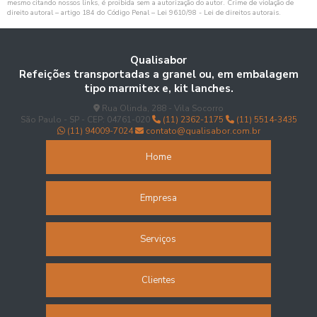
mesmo citando nossos links, é proibida sem a autorização do autor. Crime de violação de
direito autoral – artigo 184 do Código Penal –
Lei 9610/98 - Lei de direitos autorais
.
Refeições transportadas
Refeitório corporativo
Qualisabor
Refeições transportadas a granel ou, em embalagem
Restaurante de coletividade
tipo marmitex e, kit lanches.
Rua Olinda, 288 - Vila Socorro
Restaurante empresarial
São Paulo - SP - CEP: 04761-020
(11) 2362-1175
(11) 5514-3435
(11) 94009-7024
contato@qualisabor.com.br
Restaurante industrial
Home
Restaurante no trabalho
Empresa
Restaurante para empresas
Restaurante terceirizado
Serviços
Restaurantes corporativos
Clientes
Restaurantes industriais terceirizados