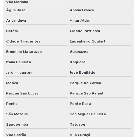
Vila Mariana
Fornecimento de alimentos preparados preponderantemente
Água Rasa
Anália Franco
para empresas
Aricanduva
Artur Alvim
Fornecimento de comida para empresas
Belém
Cidade Patriarca
Fornecimento de refeição pelo empregador
Cidade Tiradentes
Engenheiro Goulart
Ermelino Matarazzo
Guianazes
Fornecimento de refeições coletivas
Itaim Paulista
Itaquera
Fornecimento de refeições para empresas
Jardim Iguatemi
José Bonifácio
Fornecimento de refeições prontas
Moóca
Parque do Carmo
Indústria de refeições
Parque São Lucas
Parque São Rafael
Penha
Ponte Rasa
Kit café da manhã corporativo
São Mateus
São Miguel Paulista
Kit café da manhã individual para empresas
Sapopemba
Tatuapé
Kit café da manhã para empresas
Vila Carrão
Vila Curuçá