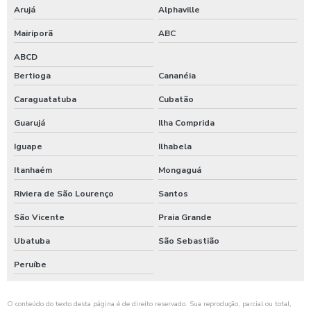
Refeições coletivas em são paulo
Arujá
Alphaville
Mairiporã
ABC
Refeições coletivas para empresas
ABCD
Refeições coletivas sp
Bertioga
Cananéia
Refeições comerciais
Caraguatatuba
Cubatão
Guarujá
Ilha Comprida
Refeições empresariais
Iguape
Ilhabela
Refeições industriais
Itanhaém
Mongaguá
Refeições para empresas
Riviera de São Lourenço
Santos
Refeições para empresas sp
São Vicente
Praia Grande
Ubatuba
São Sebastião
Refeições para funcionários
Peruíbe
Refeições para indústrias
Refeições terceirizadas
O conteúdo do texto desta página é de direito reservado. Sua reprodução, parcial ou total,