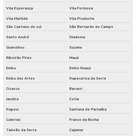
Kit lanche corporativo
Vila Esperança
Vila Formosa
Vila Matilde
Vila Prudente
Kit lanche empresarial
São Caetano do sul
São Bernardo do Campo
Kit lanche para empresas
Santo André
Diadema
Kit lanches para eventos
Guarulhos
Suzano
Ribeirão Pires
Mauá
Lanche corporativo
Embu
Embu Guaçú
Lanches para empresas
Embu das Artes
Itapecerica da Serra
Orçamento para fornecimento de refeições
Osasco
Barueri
Refeição corporativa
Jandira
Cotia
Itapevi
Santana de Parnaíba
Refeições coletivas
Caierias
Franco da Rocha
Refeições coletivas e industriais
Taboão da Serra
Cajamar