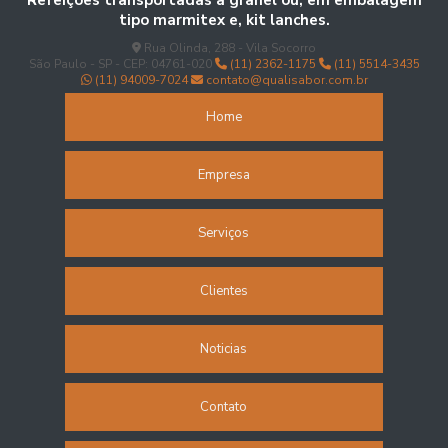
Refeições transportadas a granel ou, em embalagem
tipo marmitex e, kit lanches.
Refeições empresariais
Rua Olinda, 288 - Vila Socorro
São Paulo - SP - CEP: 04761-020
(11) 2362-1175
(11) 5514-3435
Refeições industriais
(11) 94009-7024
contato@qualisabor.com.br
Refeições para empresas
Home
Refeições para empresas sp
Empresa
Refeições para funcionários
Serviços
Refeições para indústrias
Refeições terceirizadas
Clientes
Refeições transportadas
Noticias
Refeitório corporativo
Contato
Restaurante de coletividade