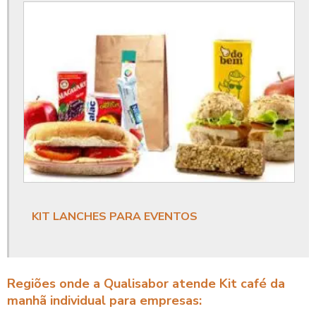
Coffee break corporativo
Coffee break empresarial
Coffee break eventos corporativos
Coffee break eventos empresariais
Coffee break para empresas
Coffee break para empresas sp
Comida corporativa
KIT LANCHES PARA EVENTOS
Comida empresarial
Comida empresas restaurantes
Regiões onde a Qualisabor atende Kit café da
Comida evento corporativo
manhã individual para empresas: