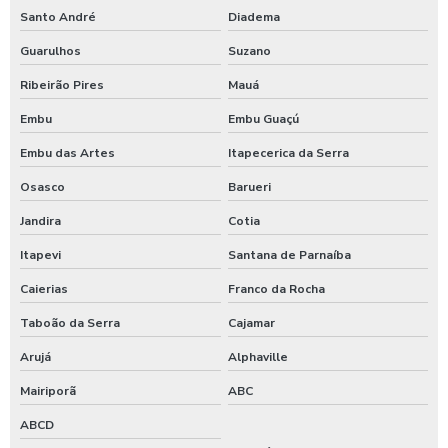
Santo André
Diadema
Fornecimento de refeições coletivas
Guarulhos
Suzano
Fornecimento de refeições para empresas
Ribeirão Pires
Mauá
Fornecimento de refeições prontas
Embu
Embu Guaçú
Indústria de refeições
Embu das Artes
Itapecerica da Serra
Osasco
Barueri
Kit café da manhã corporativo
Jandira
Cotia
Kit café da manhã individual para empresas
Itapevi
Santana de Parnaíba
Kit café da manhã para empresas
Caierias
Franco da Rocha
Kit lanche corporativo
Taboão da Serra
Cajamar
Arujá
Alphaville
Kit lanche empresarial
Mairiporã
ABC
Kit lanche para empresas
ABCD