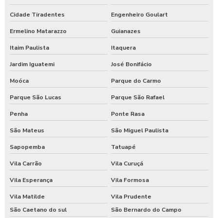
Fornecedor de alimentos para empresas
Cidade Tiradentes
Engenheiro Goulart
Fornecedor de refeições coletivas
Ermelino Matarazzo
Guianazes
Itaim Paulista
Itaquera
Fornecedores de alimentação coletiva
Jardim Iguatemi
José Bonifácio
Fornecedores de lanches para empresas
Moóca
Parque do Carmo
Fornecedores de refeições para empresas
Parque São Lucas
Parque São Rafael
Fornecer comida para empresas
Penha
Ponte Rasa
São Mateus
São Miguel Paulista
Fornecimento de alimentação para empresas
Sapopemba
Tatuapé
Fornecimento de alimentos preparados preponderantemente
Vila Carrão
Vila Curuçá
para empresas
Vila Esperança
Vila Formosa
Fornecimento de comida para empresas
Vila Matilde
Vila Prudente
Fornecimento de refeição pelo empregador
São Caetano do sul
São Bernardo do Campo