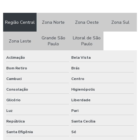
Comida industrial
Comida para empresas
Região Central
Zona Norte
Zona Oeste
Zona Sul
Comida transportada
Grande São
Litoral de São
Zona Leste
Cozinha industrial alimentação
Paulo
Paulo
Cozinha industrial alimentação coletiva
Aclimação
Bela Vista
Bom Retiro
Brás
Cozinha industrial para empresas
Cambuci
Centro
Cozinhas industriais refeições coletivas
Consolação
Higienópolis
Distribuidora de refeições
Glicério
Liberdade
Empresa de alimentação coletiva
Luz
Pari
República
Santa Cecília
Empresa de alimentação empresarial
Santa Efigênia
Sé
Empresa de alimentação transportada