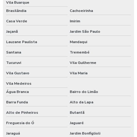
Vila Buarque
Empresa de comida industrial
Brasilândia
Cachoeirinha
Casa Verde
Imirim
Empresa de fornecimento de refeições
Jaçanã
Jardim São Paulo
Empresa de refeição coletiva
Lauzane Paulista
Mandaqui
Empresa de refeição industrial
Santana
Tremembé
Empresa de refeições
Tucuruvi
Vila Guilherme
Vila Gustavo
Vila Maria
Empresa de restaurante corporativo
Vila Medeiros
Empresa que serve alimentação
Água Branca
Bairro do Limão
Empresa terceirizada de alimentação
Barra Funda
Alto da Lapa
Alto de Pinheiros
Butantã
Empresas comida transportada
Freguesia do Ó
Jaguaré
Empresas de alimentação
Jaraguá
Jardim Bonfiglioli