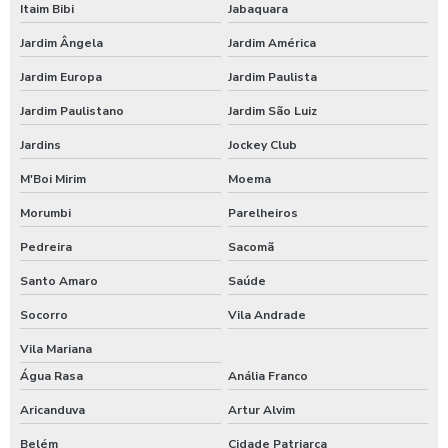
Itaim Bibi
Jabaquara
Empresas de terceirização de alimentação
Jardim Ângela
Jardim América
Jardim Europa
Jardim Paulista
Empresas fornecedoras de alimentação coletiva
Jardim Paulistano
Jardim São Luiz
Empresas preparadoras de refeições coletivas
Jardins
Jockey Club
Empresas prestadoras de serviços de alimentação coletiva
M'Boi Mirim
Moema
Empresas que fornecem alimentação para empresas
Morumbi
Parelheiros
Pedreira
Sacomã
Empresas que fornecem refeições coletivas
Santo Amaro
Saúde
Empresas que prestam serviços de alimentação coletiva
Socorro
Vila Andrade
Empresas terceirizadas alimentação coletiva
Vila Mariana
Água Rasa
Anália Franco
Fábrica refeições
Aricanduva
Artur Alvim
Fornecedor de alimentação
Belém
Cidade Patriarca