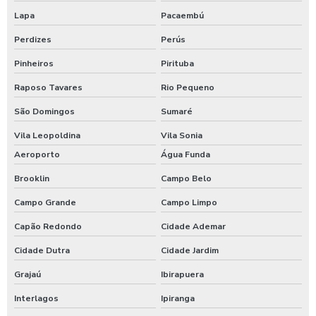
Empresas de alimentação corporativa
Lapa
Pacaembú
Empresas de alimentação para empresas
Perdizes
Perús
Pinheiros
Pirituba
Empresas de alimentação industrial
Raposo Tavares
Rio Pequeno
Empresas de alimentação industrial em sp
São Domingos
Sumaré
Empresas de alimentação saudável
Vila Leopoldina
Vila Sonia
Aeroporto
Água Funda
Empresas de alimentação sp
Brooklin
Campo Belo
Empresas de alimentação terceirizadas
Campo Grande
Campo Limpo
Empresas de comida empresarial
Capão Redondo
Cidade Ademar
Cidade Dutra
Cidade Jardim
Empresas de refeição coletiva sp
Grajaú
Ibirapuera
Empresas de refeições terceirizadas
Interlagos
Ipiranga
Empresas de refeições transportadas