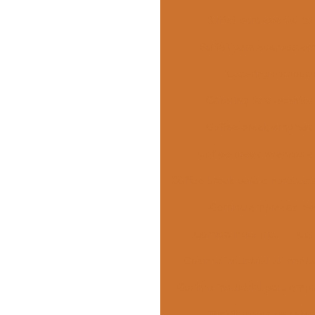
Buffet para evento co
Buffet para eventos em
Catering corporat
Catering para eventos
Coffee break empresar
Coffee break eventos e
Coffee break para empresas 
Comida empresas res
Comida industrial
Com
Cozinha industrial aliment
Cozinha industrial para emp
Distribuidora de refei