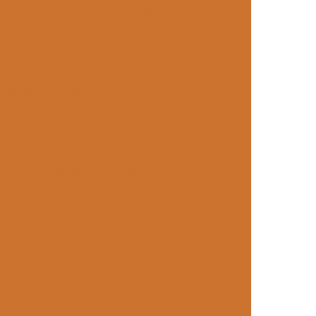
etivas
Fornecedores de alimentação coletiva
res de lanches para empresas
ara empresas
Fornecer comida para empresas
o de alimentação para empresas
 preparados preponderantemente para empresas
nto de comida para empresas
o de refeição pelo empregador
ento de refeições coletivas
to de refeições para empresas
eições prontas
Indústria de refeições
vo
Kit café da manhã individual para empresas
para empresas
Kit lanche corporativo