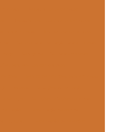
 empresas
Restaurante terceirizado
vos
Restaurantes industriais terceirizados
dos para empresas
Self-service corporativo
etiva
Serviço de alimentação para empresas
 almoço
Serviço de buffet para empresas
uffet para eventos corporativos
refeições
Serviço de refeições para empresas
ção privativos
Soluções alimentação
 e serviços
Soluções refeições coletivas
limentação
Terceirização de comida
ha industrial
Terceirização de refeições