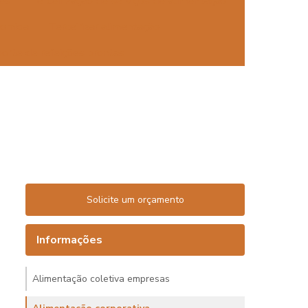
tes
Terceirização de serviços de alimentação
comida
Terceirizar alimentação
orte de refeições prontas
Solicite um orçamento
Informações
Alimentação coletiva empresas