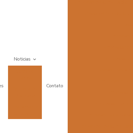
Empresas de alimentação te
Empresas de refeição colet
Empresas
Empresas d
Empresas forn
Empresas pre
Noticias
Empresas prestador
Cardápio
Flexível
Empresas que f
es
Contato
Controle De
Empresas qu
Qualidade
Empresas que pres
Treinamento
Constante
Empresas terceirizadas
Fornecedor de alimentaç