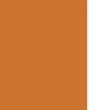
esarial
Kit lanche para empresas
Lanche corporativo
Lanches para empresas
mento de refeições
Refeição corporativa
as
Refeições coletivas e industriais
o paulo
Refeições coletivas para empresas
Refeições comerciais
Refeições empresariais
triais
Refeições para empresas
resas sp
Refeições para funcionários
ndústrias
Refeições terceirizadas
sportadas
Refeitório corporativo
letividade
Restaurante empresarial
ustrial
Restaurante no trabalho