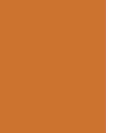
de alimentação empresarial
transportada
Empresa de comida industrial
de refeições
Empresa de refeição coletiva
o industrial
Empresa de refeições
orporativo
Empresa que serve alimentação
alimentação
Empresas comida transportada
ão
Empresas de alimentação corporativa
de alimentação para empresas
s de alimentação industrial
e alimentação industrial em sp
o saudável
Empresas de alimentação sp