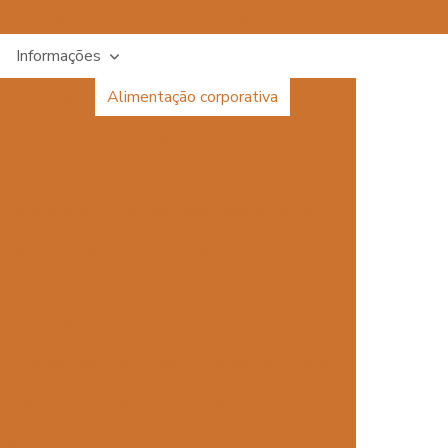
514-3435
(11) 94009-7024
contato@qualisabor.com.br
Informações
va empresas
Alimentação corporativa
presarial
Alimentação industrial
as
Alimentação para eventos corporativos
orporativos sp
Alimentação para funcionários
enas empresas
Alimentação terceirizada
sportada
Alimentos para empresas
tados
Almoço empresas restaurante
lmoço servido na empresa
Buffet corporativo
arial
Buffet para coffee break
zação de empresas
Buffet para empresas