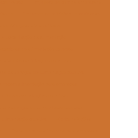
rceirizadas
Empresas de comida empresarial
iva sp
Empresas de refeições terceirizadas
 de refeições transportadas
e terceirização de alimentação
ecedoras de alimentação coletiva
paradoras de refeições coletivas
as de serviços de alimentação coletiva
ornecem alimentação para empresas
e fornecem refeições coletivas
tam serviços de alimentação coletiva
 alimentação coletiva
Fábrica refeições
ão
Fornecedor de alimentos para empresas