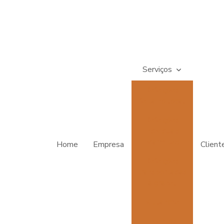
Serviços
Refeições
feita no local
Refeições
Individuais
Marmitex
Home
Empresa
Client
Refeições
transportadas
à granel
Kit lanche
Eventos