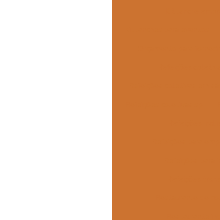
Kit lanche empr
Kit lanches para eventos
Orçamento para forneci
Refeições coletiv
Refeições coletivas em sã
Refeições coletivas sp
Refeições indus
Refeições para emp
Refeições para i
Refeições tran
Restaurante de co
Restaurante ind