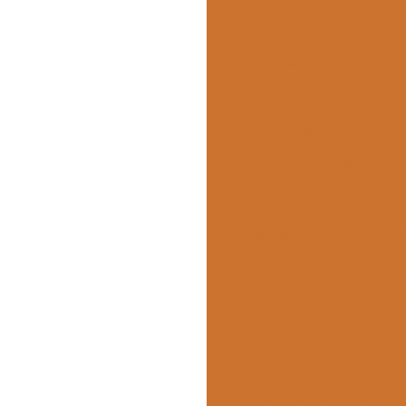
Restaurante para
Restaurantes corporati
Restaurantes terceiriza
Serviço de alimentação col
Serviço de buffet para
Serviço de b
Serviço de fornecimento de 
Serviços de alimenta
Soluções em alimentação
Terceirização de a
Terceirização de cozin