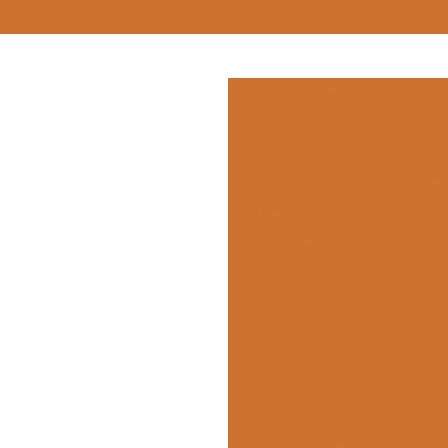
(11) 2362-1175
(11) 5
Alimentação coleti
Alimentação em
Alimentação para empres
Alimentação para eventos c
Alimentação para pequ
Alimentação tran
Alimentos transpor
Almoço para empresas
A
Buffet empres
Buffet para confraterni