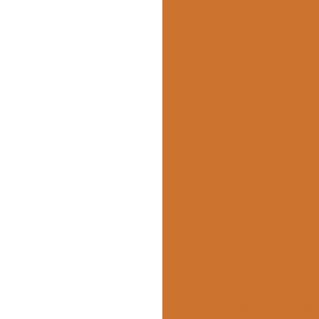
Fornecedor de refeições col
Fornecedo
Fornecedores de refeições p
Forneciment
Fornecimento de alimentos
Fornecime
Forneciment
Fornecim
Fornecimen
Fornecimento de ref
Kit café da manhã corporati
Kit café da manhã 