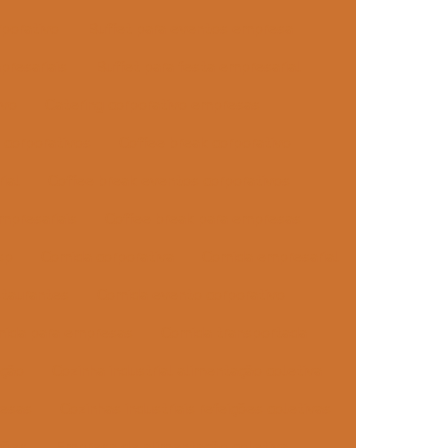
rporativo
Buffet para eventos empresa
presariais
Buffet para festa empresarial
ivo
Catering corporativo empresas
 corporativos
Coffee break corporativo
ial
Coffee break eventos corporativos
mpresariais
Coffee break para empresas
sp
Comida corporativa
Comida empresarial
taurantes
Comida evento corporativo
ida para empresas
Comida transportada
ação
Cozinha industrial alimentação coletiva
resas
Cozinhas industriais refeições coletivas
ções
Empresa de alimentação coletiva