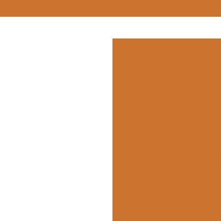
(11) 2362-1175
(11) 5
Alimentação coleti
Alimentação em
Alimentação para empres
Alimentação para eventos c
Alimentação para pequ
Alimentação tran
Alimentos transpor
Almoço para empresas
A
Buffet empres
Buffet para confraterni