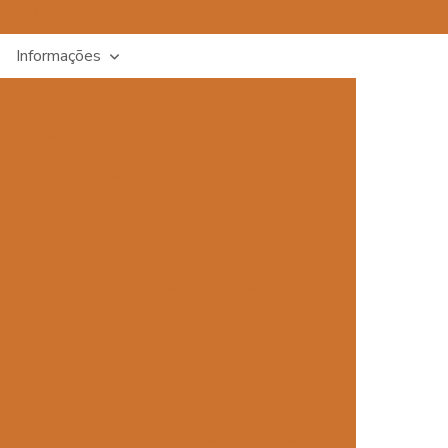
514-3435
(11) 94009-7024
contato@qualisabor.com.br
Informações
va empresas
Alimentação corporativa
presarial
Alimentação industrial
as
Alimentação para eventos corporativos
orporativos sp
Alimentação para funcionários
enas empresas
Alimentação terceirizada
sportada
Alimentos para empresas
tados
Almoço empresas restaurante
lmoço servido na empresa
Buffet corporativo
arial
Buffet para coffee break
zação de empresas
Buffet para empresas