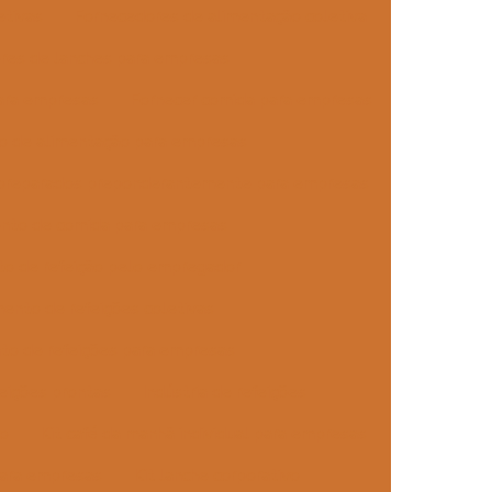
etivas
Fornecedores de alimentação coletiva
res de lanches para empresas
ara empresas
Fornecer comida para empresas
o de alimentação para empresas
 preparados preponderantemente para empresas
nto de comida para empresas
o de refeição pelo empregador
ento de refeições coletivas
to de refeições para empresas
eições prontas
Indústria de refeições
vo
Kit café da manhã individual para empresas
para empresas
Kit lanche corporativo