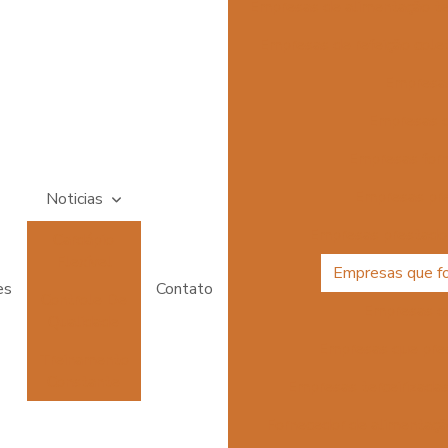
Empresas de alimentação te
Empresas de refeição colet
Empresas
Empresas d
Empresas forn
Empresas pre
Noticias
Empresas prestador
Cardápio
Flexível
Empresas que f
es
Contato
Controle De
Empresas qu
Qualidade
Empresas que pres
Treinamento
Constante
Empresas terceirizadas
Fornecedor de alimentaç