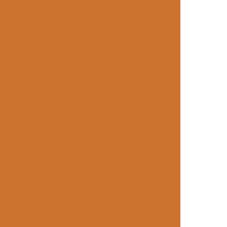
de alimentação empresarial
transportada
Empresa de comida industrial
de refeições
Empresa de refeição coletiva
o industrial
Empresa de refeições
orporativo
Empresa que serve alimentação
alimentação
Empresas comida transportada
ão
Empresas de alimentação corporativa
de alimentação para empresas
s de alimentação industrial
e alimentação industrial em sp
o saudável
Empresas de alimentação sp