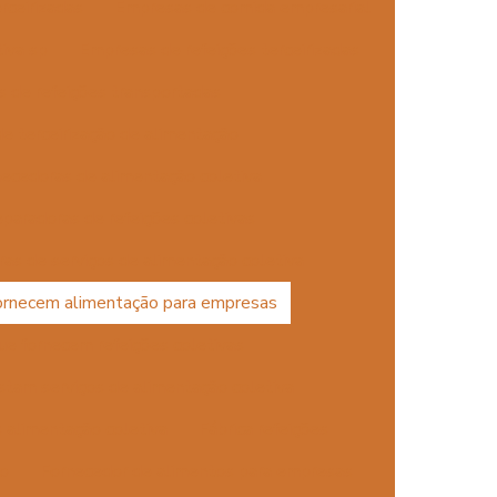
rceirizadas
Empresas de comida empresarial
iva sp
Empresas de refeições terceirizadas
 de refeições transportadas
e terceirização de alimentação
ecedoras de alimentação coletiva
paradoras de refeições coletivas
as de serviços de alimentação coletiva
ornecem alimentação para empresas
e fornecem refeições coletivas
tam serviços de alimentação coletiva
 alimentação coletiva
Fábrica refeições
ão
Fornecedor de alimentos para empresas