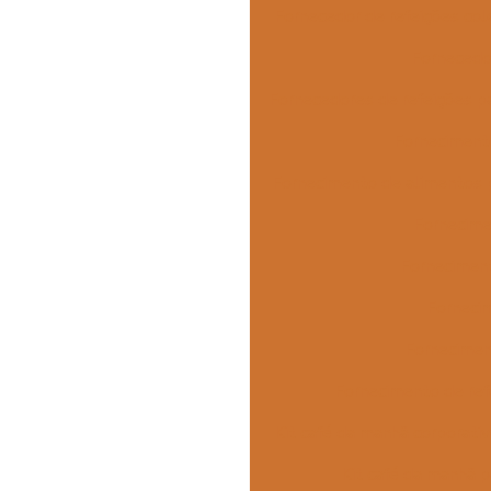
Fornecedor de refeições col
Fornecedo
Fornecedores de refeições p
Forneciment
Fornecimento de alimentos
Fornecime
Forneciment
Fornecim
Fornecimen
Fornecimento de ref
Kit café da manhã corporati
Kit café da manhã 