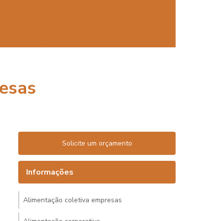
tes
Terceirização de serviços de alimentação
comida
Terceirizar alimentação
orte de refeições prontas
esas
Solicite um orçamento
Informações
Alimentação coletiva empresas