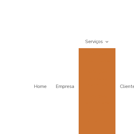
Serviços
Refeições
feita no local
Refeições
Individuais
Marmitex
Home
Empresa
Client
Refeições
transportadas
à granel
Kit lanche
Eventos