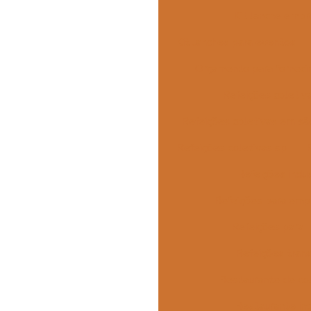
Kit lanche empr
Kit lanches para eventos
Orçamento para forneci
Refeições coletiv
Refeições coletivas em sã
Refeições coletivas sp
Refeições indus
Refeições para emp
Refeições para i
Refeições tran
Restaurante de co
Restaurante ind