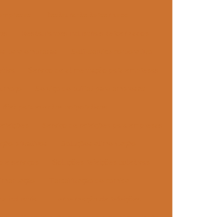
 empresas
Restaurante terceirizado
vos
Restaurantes industriais terceirizados
dos para empresas
Self-service corporativo
etiva
Serviço de alimentação para empresas
 almoço
Serviço de buffet para empresas
uffet para eventos corporativos
refeições
Serviço de refeições para empresas
ção privativos
Soluções alimentação
 e serviços
Soluções refeições coletivas
limentação
Terceirização de comida
ha industrial
Terceirização de refeições