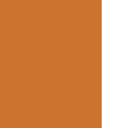
rporativo
Buffet para eventos empresa
presariais
Buffet para festa empresarial
ivo
Catering corporativo empresas
 corporativos
Coffee break corporativo
ial
Coffee break eventos corporativos
mpresariais
Coffee break para empresas
sp
Comida corporativa
Comida empresarial
taurantes
Comida evento corporativo
ida para empresas
Comida transportada
ação
Cozinha industrial alimentação coletiva
resas
Cozinhas industriais refeições coletivas
ções
Empresa de alimentação coletiva