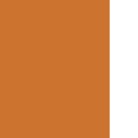
esarial
Kit lanche para empresas
Lanche corporativo
Lanches para empresas
mento de refeições
Refeição corporativa
as
Refeições coletivas e industriais
o paulo
Refeições coletivas para empresas
Refeições comerciais
Refeições empresariais
triais
Refeições para empresas
resas sp
Refeições para funcionários
ndústrias
Refeições terceirizadas
sportadas
Refeitório corporativo
letividade
Restaurante empresarial
ustrial
Restaurante no trabalho