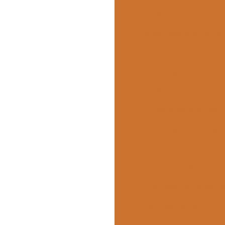
Buffet para evento co
Buffet para eventos em
Catering corporat
Catering para eventos
Coffee break empresar
Coffee break eventos e
Coffee break para empresas 
Comida empresas res
Comida industrial
Com
Cozinha industrial aliment
Cozinha industrial para emp
Distribuidora de refei