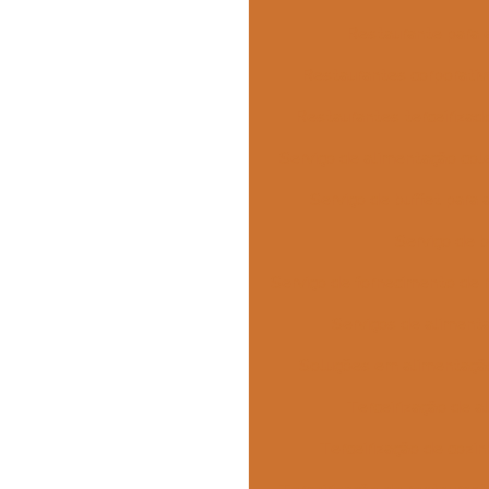
Restaurante para
Restaurantes corporati
Restaurantes terceiriza
Serviço de alimentação col
Serviço de buffet para
Serviço de b
Serviço de fornecimento de 
Serviços de alimenta
Soluções em alimentação
Terceirização de a
Terceirização de cozin