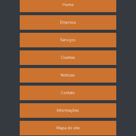
Refeições para empresas sp
Home
Refeições para funcionários
Empresa
Refeições para indústrias
Serviços
Refeições terceirizadas
Refeições transportadas
Clientes
Refeitório corporativo
Noticias
Restaurante de coletividade
Contato
Restaurante empresarial
Restaurante industrial
Informações
Restaurante no trabalho
Mapa do site
Restaurante para empresas