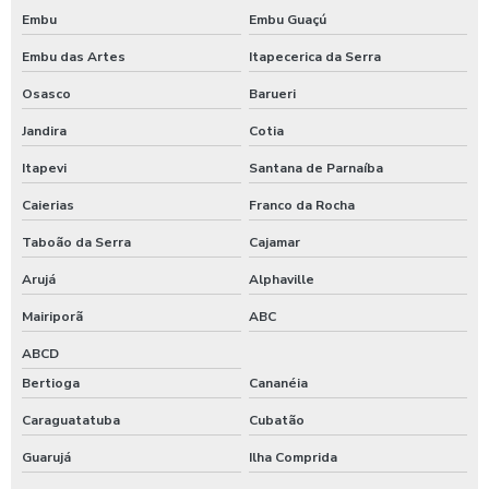
Indústria de refeições
Embu
Embu Guaçú
Kit café da manhã corporativo
Embu das Artes
Itapecerica da Serra
Osasco
Barueri
Kit café da manhã individual para empresas
Jandira
Cotia
Kit café da manhã para empresas
Itapevi
Santana de Parnaíba
Kit lanche corporativo
Caierias
Franco da Rocha
Kit lanche empresarial
Taboão da Serra
Cajamar
Arujá
Alphaville
Kit lanche para empresas
Mairiporã
ABC
Kit lanches para eventos
ABCD
Lanche corporativo
Bertioga
Cananéia
Caraguatatuba
Cubatão
Lanches para empresas
Guarujá
Ilha Comprida
Orçamento para fornecimento de refeições