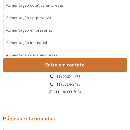
Alimentação coletiva empresas
Alimentação corporativa
Alimentação empresarial
Alimentação industrial
Alimentação para empresas
Entre em contato
Alimentação para eventos corporativos
(11) 2362-1175
Alimentação para eventos corporativos sp
(11) 5514-3435
(11) 94009-7024
Alimentação para funcionários
Alimentação para pequenas empresas
Alimentação terceirizada
Páginas relacionadas