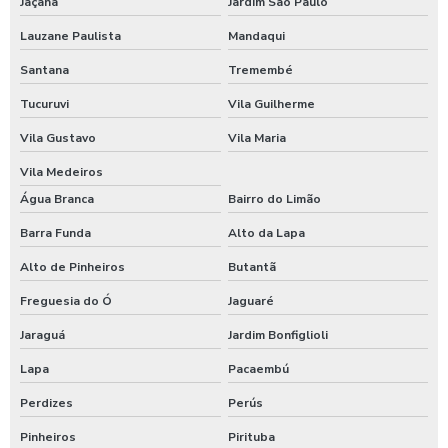
Jaçanã
Jardim São Paulo
Empresa de refeição industrial
Lauzane Paulista
Mandaqui
Empresa de refeições
Santana
Tremembé
Empresa de restaurante corporativo
Tucuruvi
Vila Guilherme
Vila Gustavo
Vila Maria
Empresa que serve alimentação
Vila Medeiros
Empresa terceirizada de alimentação
Água Branca
Bairro do Limão
Empresas comida transportada
Barra Funda
Alto da Lapa
Alto de Pinheiros
Butantã
Empresas de alimentação
Freguesia do Ó
Jaguaré
Empresas de alimentação corporativa
Jaraguá
Jardim Bonfiglioli
Empresas de alimentação para empresas
Lapa
Pacaembú
Empresas de alimentação industrial
Perdizes
Perús
Pinheiros
Pirituba
Empresas de alimentação industrial em sp