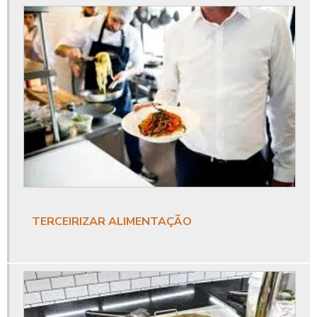
Alimentação transportada
Alimentos para empresas
Alimentos transportados
Almoço empresas restaurante
Almoço para empresas
Almoço servido na empresa
Buffet corporativo
Buffet empresarial
TERCEIRIZAR ALIMENTAÇÃO
Buffet para coffee break
Buffet para confraternização de empresas
Buffet para empresas