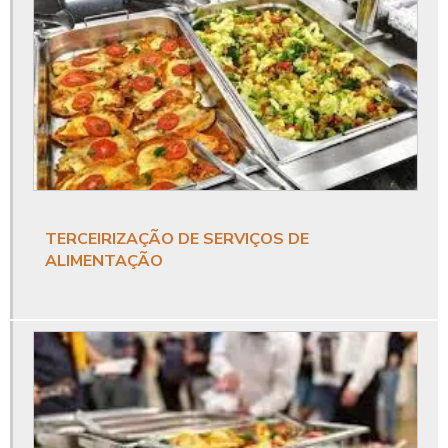
Buffet para evento corporativo
Buffet para eventos empresa
Buffet para eventos empresariais
Buffet para festa empresarial
Catering corporativo
TERCEIRIZAÇÃO DE SERVIÇOS DE
Catering corporativo empresas
ALIMENTAÇÃO
Catering para eventos corporativos
Coffee break corporativo
Coffee break empresarial
Coffee break eventos corporativos