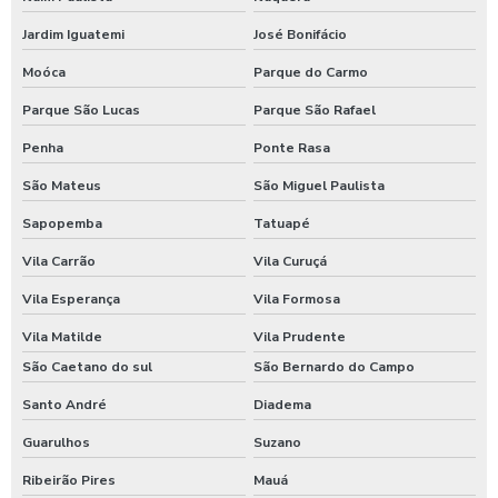
Fornecedores de lanches para empresas
Jardim Iguatemi
José Bonifácio
Fornecedores de refeições para empresas
Moóca
Parque do Carmo
Fornecer comida para empresas
Parque São Lucas
Parque São Rafael
Fornecimento de alimentação para empresas
Penha
Ponte Rasa
São Mateus
São Miguel Paulista
Fornecimento de alimentos preparados preponderantemente
para empresas
Sapopemba
Tatuapé
Vila Carrão
Vila Curuçá
Fornecimento de comida para empresas
Vila Esperança
Vila Formosa
Fornecimento de refeição pelo empregador
Vila Matilde
Vila Prudente
Fornecimento de refeições coletivas
São Caetano do sul
São Bernardo do Campo
Santo André
Diadema
Fornecimento de refeições para empresas
Guarulhos
Suzano
Fornecimento de refeições prontas
Ribeirão Pires
Mauá