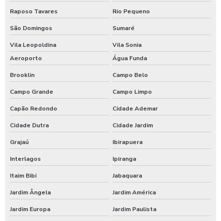
Raposo Tavares
Rio Pequeno
Empresas de alimentação saudável
São Domingos
Sumaré
Empresas de alimentação sp
Vila Leopoldina
Vila Sonia
Aeroporto
Água Funda
Empresas de alimentação terceirizadas
Brooklin
Campo Belo
Empresas de comida empresarial
Campo Grande
Campo Limpo
Empresas de refeição coletiva sp
Capão Redondo
Cidade Ademar
Empresas de refeições terceirizadas
Cidade Dutra
Cidade Jardim
Grajaú
Ibirapuera
Empresas de refeições transportadas
Interlagos
Ipiranga
Empresas de terceirização de alimentação
Itaim Bibi
Jabaquara
Empresas fornecedoras de alimentação coletiva
Jardim Ângela
Jardim América
Jardim Europa
Jardim Paulista
Empresas preparadoras de refeições coletivas