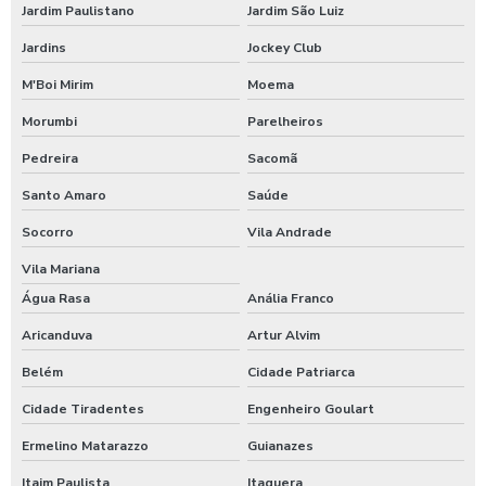
Jardim Paulistano
Jardim São Luiz
Empresas prestadoras de serviços de alimentação coletiva
Jardins
Jockey Club
Empresas que fornecem alimentação para empresas
M'Boi Mirim
Moema
Empresas que fornecem refeições coletivas
Morumbi
Parelheiros
Pedreira
Sacomã
Empresas que prestam serviços de alimentação coletiva
Santo Amaro
Saúde
Empresas terceirizadas alimentação coletiva
Socorro
Vila Andrade
Fábrica refeições
Vila Mariana
Água Rasa
Anália Franco
Fornecedor de alimentação
Aricanduva
Artur Alvim
Fornecedor de alimentos para empresas
Belém
Cidade Patriarca
Fornecedor de refeições coletivas
Cidade Tiradentes
Engenheiro Goulart
Fornecedores de alimentação coletiva
Ermelino Matarazzo
Guianazes
Itaim Paulista
Itaquera