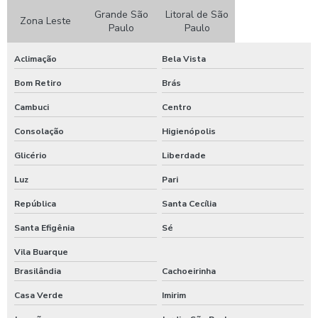
Grande São
Litoral de São
Zona Leste
Cozinha industrial alimentação coletiva
Paulo
Paulo
Cozinha industrial para empresas
Aclimação
Bela Vista
Cozinhas industriais refeições coletivas
Bom Retiro
Brás
Cambuci
Centro
Distribuidora de refeições
Consolação
Higienópolis
Empresa de alimentação coletiva
Glicério
Liberdade
Empresa de alimentação empresarial
Luz
Pari
República
Santa Cecília
Empresa de alimentação transportada
Santa Efigênia
Sé
Empresa de comida industrial
Vila Buarque
Empresa de fornecimento de refeições
Brasilândia
Cachoeirinha
Casa Verde
Imirim
Empresa de refeição coletiva