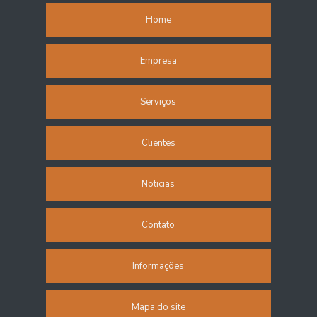
Home
Refeições transportadas
Refeitório corporativo
Empresa
Restaurante de coletividade
Serviços
Restaurante empresarial
Clientes
Restaurante industrial
Restaurante no trabalho
Noticias
Restaurante para empresas
Contato
Restaurante terceirizado
Informações
Restaurantes corporativos
Restaurantes industriais terceirizados
Mapa do site