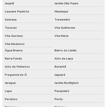
Jaçanã
Jardim São Paulo
Empresa terceirizada de alimentação
Lauzane Paulista
Mandaqui
Empresas comida transportada
Santana
Tremembé
Tucuruvi
Vila Guilherme
Empresas de alimentação
Vila Gustavo
Vila Maria
Empresas de alimentação corporativa
Vila Medeiros
Empresas de alimentação para empresas
Água Branca
Bairro do Limão
Barra Funda
Alto da Lapa
Empresas de alimentação industrial
Alto de Pinheiros
Butantã
Empresas de alimentação industrial em sp
Freguesia do Ó
Jaguaré
Empresas de alimentação saudável
Jaraguá
Jardim Bonfiglioli
Empresas de alimentação sp
Lapa
Pacaembú
Perdizes
Perús
Empresas de alimentação terceirizadas