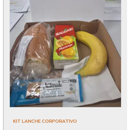
Almoço para empresas
Almoço servido na empresa
Buffet corporativo
Buffet empresarial
Buffet para coffee break
Buffet para confraternização de empresas
Buffet para empresas
Buffet para evento corporativo
Buffet para eventos empresa
Buffet para eventos empresariais
KIT LANCHE CORPORATIVO