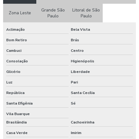
Distribuidora de refeições
Grande São
Litoral de São
Zona Leste
Paulo
Paulo
Empresa de alimentação coletiva
Aclimação
Bela Vista
Empresa de alimentação empresarial
Bom Retiro
Brás
Empresa de alimentação transportada
Cambuci
Centro
Empresa de comida industrial
Consolação
Higienópolis
Empresa de fornecimento de refeições
Glicério
Liberdade
Luz
Pari
Empresa de refeição coletiva
República
Santa Cecília
Empresa de refeição industrial
Santa Efigênia
Sé
Empresa de refeições
Vila Buarque
Brasilândia
Cachoeirinha
Empresa de restaurante corporativo
Casa Verde
Imirim
Empresa que serve alimentação