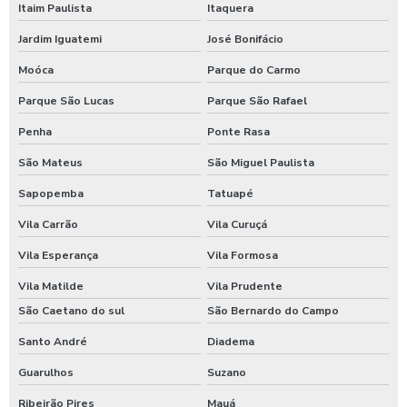
Itaim Paulista
Itaquera
Fornecimento de alimentos preparados preponderantemente
para empresas
Jardim Iguatemi
José Bonifácio
Moóca
Parque do Carmo
Fornecimento de comida para empresas
Parque São Lucas
Parque São Rafael
Fornecimento de refeição pelo empregador
Penha
Ponte Rasa
Fornecimento de refeições coletivas
São Mateus
São Miguel Paulista
Sapopemba
Tatuapé
Fornecimento de refeições para empresas
Vila Carrão
Vila Curuçá
Fornecimento de refeições prontas
Vila Esperança
Vila Formosa
Indústria de refeições
Vila Matilde
Vila Prudente
São Caetano do sul
São Bernardo do Campo
Kit café da manhã corporativo
Santo André
Diadema
Kit café da manhã individual para empresas
Guarulhos
Suzano
Kit café da manhã para empresas
Ribeirão Pires
Mauá