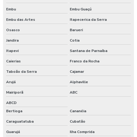
Kit lanche corporativo
Embu
Embu Guaçú
Embu das Artes
Itapecerica da Serra
Kit lanche empresarial
Osasco
Barueri
Kit lanche para empresas
Jandira
Cotia
Kit lanches para eventos
Itapevi
Santana de Parnaíba
Lanche corporativo
Caierias
Franco da Rocha
Taboão da Serra
Cajamar
Lanches para empresas
Arujá
Alphaville
Orçamento para fornecimento de refeições
Mairiporã
ABC
Refeição corporativa
ABCD
Bertioga
Cananéia
Refeições coletivas
Caraguatatuba
Cubatão
Refeições coletivas e industriais
Guarujá
Ilha Comprida