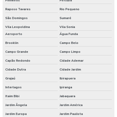
Pinheiros
Pirituba
Empresas de comida empresarial
Raposo Tavares
Rio Pequeno
Empresas de refeição coletiva sp
São Domingos
Sumaré
Empresas de refeições terceirizadas
Vila Leopoldina
Vila Sonia
Aeroporto
Água Funda
Empresas de refeições transportadas
Brooklin
Campo Belo
Empresas de terceirização de alimentação
Campo Grande
Campo Limpo
Empresas fornecedoras de alimentação coletiva
Capão Redondo
Cidade Ademar
Cidade Dutra
Cidade Jardim
Empresas preparadoras de refeições coletivas
Grajaú
Ibirapuera
Empresas prestadoras de serviços de alimentação coletiva
Interlagos
Ipiranga
Empresas que fornecem alimentação para empresas
Itaim Bibi
Jabaquara
Jardim Ângela
Jardim América
Empresas que fornecem refeições coletivas
Jardim Europa
Jardim Paulista
Empresas que prestam serviços de alimentação coletiva