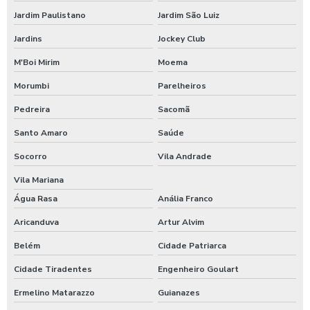
Jardim Paulistano
Jardim São Luiz
Empresas terceirizadas alimentação coletiva
Jardins
Jockey Club
Fábrica refeições
M'Boi Mirim
Moema
Morumbi
Parelheiros
Fornecedor de alimentação
Pedreira
Sacomã
Fornecedor de alimentos para empresas
Santo Amaro
Saúde
Fornecedor de refeições coletivas
Socorro
Vila Andrade
Fornecedores de alimentação coletiva
Vila Mariana
Água Rasa
Anália Franco
Fornecedores de lanches para empresas
Aricanduva
Artur Alvim
Fornecedores de refeições para empresas
Belém
Cidade Patriarca
Fornecer comida para empresas
Cidade Tiradentes
Engenheiro Goulart
Ermelino Matarazzo
Guianazes
Fornecimento de alimentação para empresas