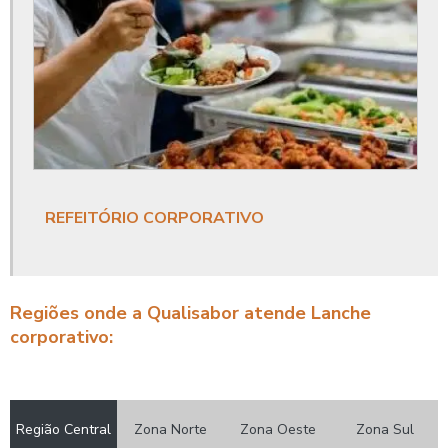
Comida empresarial
Comida empresas restaurantes
Comida evento corporativo
Comida industrial
Comida para empresas
REFEITÓRIO CORPORATIVO
Comida transportada
Cozinha industrial alimentação
Regiões onde a Qualisabor atende Lanche
Cozinha industrial alimentação coletiva
corporativo:
Cozinha industrial para empresas
Cozinhas industriais refeições coletivas
Região Central
Zona Norte
Zona Oeste
Zona Sul