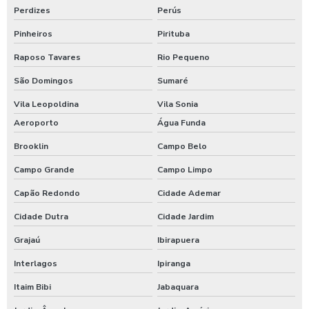
Perdizes
Perús
Empresas de alimentação industrial em sp
Pinheiros
Pirituba
Empresas de alimentação saudável
Raposo Tavares
Rio Pequeno
Empresas de alimentação sp
São Domingos
Sumaré
Vila Leopoldina
Vila Sonia
Empresas de alimentação terceirizadas
Aeroporto
Água Funda
Empresas de comida empresarial
Brooklin
Campo Belo
Empresas de refeição coletiva sp
Campo Grande
Campo Limpo
Capão Redondo
Cidade Ademar
Empresas de refeições terceirizadas
Cidade Dutra
Cidade Jardim
Empresas de refeições transportadas
Grajaú
Ibirapuera
Empresas de terceirização de alimentação
Interlagos
Ipiranga
Empresas fornecedoras de alimentação coletiva
Itaim Bibi
Jabaquara