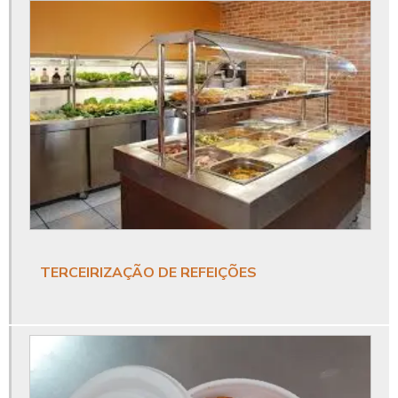
Buffet para empresas
Buffet para evento corporativo
Buffet para eventos empresa
Buffet para eventos empresariais
Buffet para festa empresarial
Catering corporativo
Catering corporativo empresas
TERCEIRIZAÇÃO DE REFEIÇÕES
Catering para eventos corporativos
Coffee break corporativo
Coffee break empresarial
Coffee break eventos corporativos