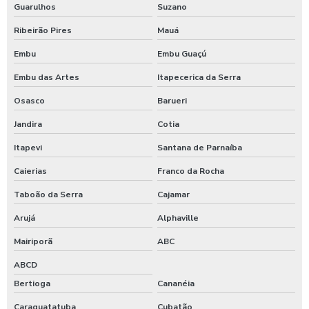
Guarulhos
Suzano
Indústria de refeições
Ribeirão Pires
Mauá
Embu
Embu Guaçú
Kit café da manhã corporativo
Embu das Artes
Itapecerica da Serra
Kit café da manhã individual para empresas
Osasco
Barueri
Kit café da manhã para empresas
Jandira
Cotia
Kit lanche corporativo
Itapevi
Santana de Parnaíba
Caierias
Franco da Rocha
Kit lanche empresarial
Taboão da Serra
Cajamar
Kit lanche para empresas
Arujá
Alphaville
Kit lanches para eventos
Mairiporã
ABC
Lanche corporativo
ABCD
Bertioga
Cananéia
Lanches para empresas
Caraguatatuba
Cubatão