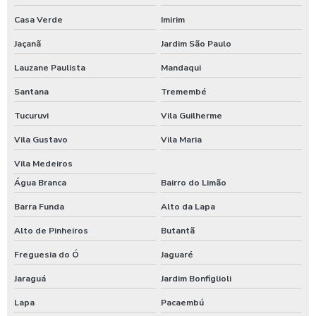
Empresa de refeição coletiva
Casa Verde
Imirim
Empresa de refeição industrial
Jaçanã
Jardim São Paulo
Empresa de refeições
Lauzane Paulista
Mandaqui
Santana
Tremembé
Empresa de restaurante corporativo
Tucuruvi
Vila Guilherme
Empresa que serve alimentação
Vila Gustavo
Vila Maria
Empresa terceirizada de alimentação
Vila Medeiros
Água Branca
Bairro do Limão
Empresas comida transportada
Barra Funda
Alto da Lapa
Empresas de alimentação
Alto de Pinheiros
Butantã
Empresas de alimentação corporativa
Freguesia do Ó
Jaguaré
Empresas de alimentação para empresas
Jaraguá
Jardim Bonfiglioli
Lapa
Pacaembú
Empresas de alimentação industrial