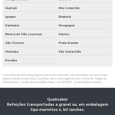
Orçamento para fornecimento de refeições
Guarujá
Ilha Comprida
Refeição corporativa
Iguape
Ilhabela
Itanhaém
Mongaguá
Refeições coletivas
Riviera de São Lourenço
Santos
Refeições coletivas e industriais
São Vicente
Praia Grande
Refeições coletivas em são paulo
Ubatuba
São Sebastião
Refeições coletivas para empresas
Peruíbe
Refeições coletivas sp
O conteúdo do texto desta página é de direito reservado. Sua reprodução, parcial ou total,
mesmo citando nossos links, é proibida sem a autorização do autor. Crime de violação de
Refeições comerciais
direito autoral – artigo 184 do Código Penal –
Lei 9610/98 - Lei de direitos autorais
.
Refeições empresariais
Qualisabor
Refeições industriais
Refeições transportadas a granel ou, em embalagem
tipo marmitex e, kit lanches.