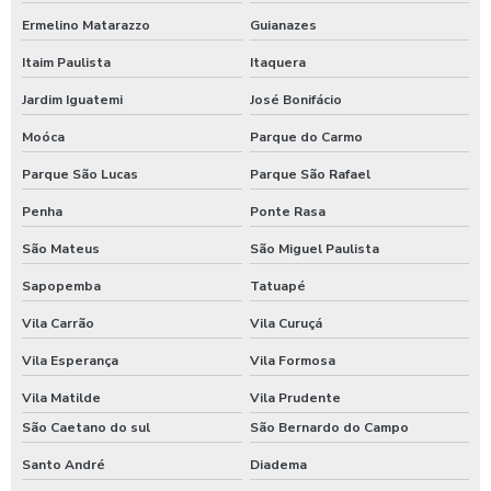
Ermelino Matarazzo
Guianazes
Fornecedores de lanches para empresas
Itaim Paulista
Itaquera
Fornecedores de refeições para empresas
Jardim Iguatemi
José Bonifácio
Fornecer comida para empresas
Moóca
Parque do Carmo
Parque São Lucas
Parque São Rafael
Fornecimento de alimentação para empresas
Penha
Ponte Rasa
Fornecimento de alimentos preparados preponderantemente
para empresas
São Mateus
São Miguel Paulista
Sapopemba
Tatuapé
Fornecimento de comida para empresas
Vila Carrão
Vila Curuçá
Fornecimento de refeição pelo empregador
Vila Esperança
Vila Formosa
Fornecimento de refeições coletivas
Vila Matilde
Vila Prudente
São Caetano do sul
São Bernardo do Campo
Fornecimento de refeições para empresas
Santo André
Diadema
Fornecimento de refeições prontas