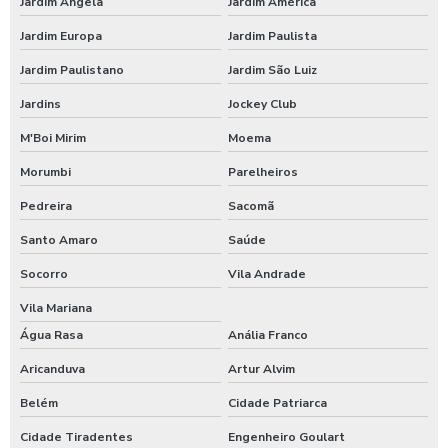
Jardim Ângela
Jardim América
Empresas preparadoras de refeições coletivas
Jardim Europa
Jardim Paulista
Empresas prestadoras de serviços de alimentação coletiva
Jardim Paulistano
Jardim São Luiz
Empresas que fornecem alimentação para empresas
Jardins
Jockey Club
M'Boi Mirim
Moema
Empresas que fornecem refeições coletivas
Morumbi
Parelheiros
Empresas que prestam serviços de alimentação coletiva
Pedreira
Sacomã
Empresas terceirizadas alimentação coletiva
Santo Amaro
Saúde
Fábrica refeições
Socorro
Vila Andrade
Vila Mariana
Fornecedor de alimentação
Água Rasa
Anália Franco
Fornecedor de alimentos para empresas
Aricanduva
Artur Alvim
Fornecedor de refeições coletivas
Belém
Cidade Patriarca
Cidade Tiradentes
Engenheiro Goulart
Fornecedores de alimentação coletiva