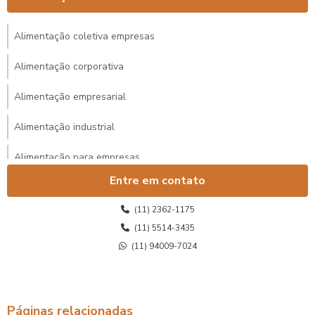
Alimentação coletiva empresas
Alimentação corporativa
Alimentação empresarial
Alimentação industrial
Alimentação para empresas
Entre em contato
Alimentação para eventos corporativos
(11) 2362-1175
Alimentação para eventos corporativos sp
(11) 5514-3435
(11) 94009-7024
Alimentação para funcionários
Alimentação para pequenas empresas
Alimentação terceirizada
Páginas relacionadas