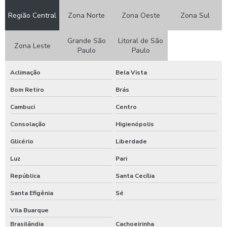
Cozinha industrial alimentação
Região Central
Zona Norte
Zona Oeste
Zona Sul
Cozinha industrial alimentação coletiva
Grande São
Litoral de São
Zona Leste
Paulo
Paulo
Cozinha industrial para empresas
Aclimação
Bela Vista
Cozinhas industriais refeições coletivas
Bom Retiro
Brás
Distribuidora de refeições
Cambuci
Centro
Empresa de alimentação coletiva
Consolação
Higienópolis
Empresa de alimentação empresarial
Glicério
Liberdade
Luz
Pari
Empresa de alimentação transportada
República
Santa Cecília
Empresa de comida industrial
Santa Efigênia
Sé
Empresa de fornecimento de refeições
Vila Buarque
Brasilândia
Cachoeirinha